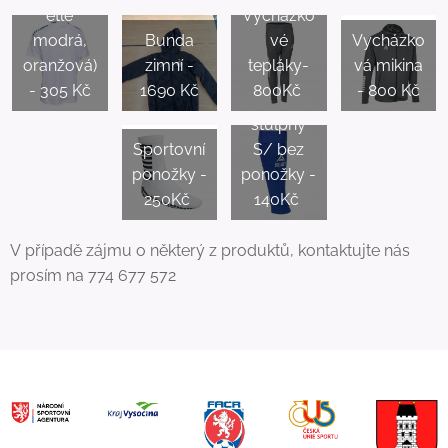
ětlě
Vycházko
modrá,
Bunda
vé
Vycházko
oranžová)
zimní -
tepláky-
vá mikina
- 305 Kč
1690 Kč
800Kč
- 800 Kč
Hráčské
štulpny
Sportovní
S/ bez
ponožky -
ponožky -
250Kč
140Kč
V případě zájmu o některý z produktů, kontaktujte nás
prosím na 774 677 572