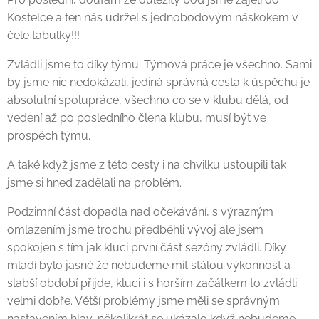
Kostelce a ten nás udržel s jednobodovým náskokem v
čele tabulky!!!
Zvládli jsme to díky týmu. Týmová práce je všechno. Sami
by jsme nic nedokázali, jediná správná cesta k úspěchu je
absolutní spolupráce, všechno co se v klubu dělá, od
vedení až po posledního člena klubu, musí být ve
prospěch týmu.
A také když jsme z této cesty i na chvilku ustoupili tak
jsme si hned zadělali na problém.
Podzimní část dopadla nad očekávání, s výrazným
omlazením jsme trochu předběhli vývoj ale jsem
spokojen s tím jak kluci první část sezóny zvládli. Díky
mladí bylo jasné že nebudeme mít stálou výkonnost a
slabší období přijde, kluci i s horším začátkem to zvládli
velmi dobře. Větší problémy jsme měli se správným
nastavením hlav, několikrát se ukázalo když nebudeme