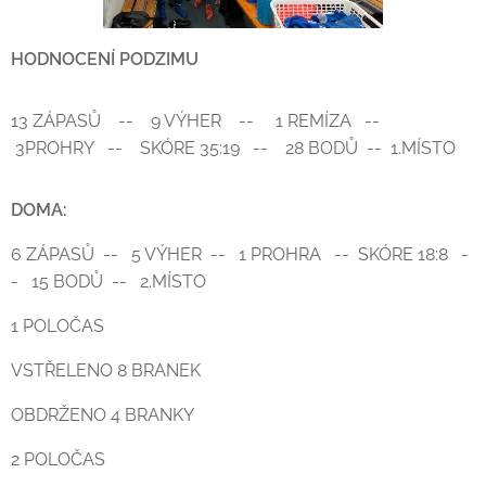
HODNOCENÍ PODZIMU
13 ZÁPASŮ -- 9 VÝHER -- 1 REMÍZA --
3PROHRY -- SKÓRE 35:19 -- 28 BODŮ -- 1.MÍSTO
DOMA:
6 ZÁPASŮ -- 5 VÝHER -- 1 PROHRA -- SKÓRE 18:8 -
- 15 BODŮ -- 2.MÍSTO
1 POLOČAS
VSTŘELENO 8 BRANEK
OBDRŽENO 4 BRANKY
2 POLOČAS