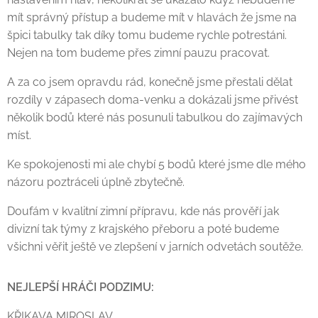
mít správný přístup a budeme mít v hlavách že jsme na
špici tabulky tak díky tomu budeme rychle potrestáni.
Nejen na tom budeme přes zimní pauzu pracovat.
A za co jsem opravdu rád, konečně jsme přestali dělat
rozdíly v zápasech doma-venku a dokázali jsme přivést
několik bodů které nás posunuli tabulkou do zajímavých
míst.
Ke spokojenosti mi ale chybí 5 bodů které jsme dle mého
názoru poztráceli úplně zbytečně.
Doufám v kvalitní zimní přípravu, kde nás prověří jak
divizní tak týmy z krajského přeboru a poté budeme
všichni věřit ještě ve zlepšení v jarních odvetách soutěže.
NEJLEPŠÍ HRÁČI PODZIMU:
KŘIKAVA MIROSLAV