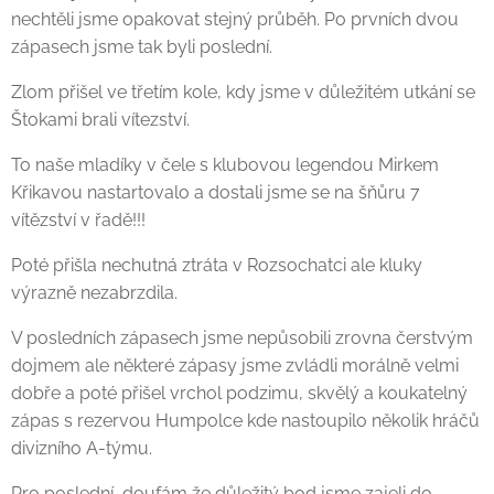
nechtěli jsme opakovat stejný průběh. Po prvních dvou
zápasech jsme tak byli poslední.
Zlom přišel ve třetím kole, kdy jsme v důležitém utkání se
Štokami brali vítezství.
To naše mladíky v čele s klubovou legendou Mirkem
Křikavou nastartovalo a dostali jsme se na šňůru 7
vítězství v řadě!!!
Poté přišla nechutná ztráta v Rozsochatci ale kluky
výrazně nezabrzdila.
V posledních zápasech jsme nepůsobili zrovna čerstvým
dojmem ale některé zápasy jsme zvládli morálně velmi
dobře a poté přišel vrchol podzimu, skvělý a koukatelný
zápas s rezervou Humpolce kde nastoupilo několik hráčů
divizního A-týmu.
Pro poslední, doufám že důležitý bod jsme zajeli do