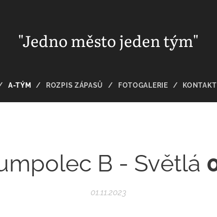
"Jedno město jeden tým"
A-TÝM
ROZPIS ZÁPASŮ
FOTOGALERIE
KONTAKT
umpolec B - Světlá
01.11.2023