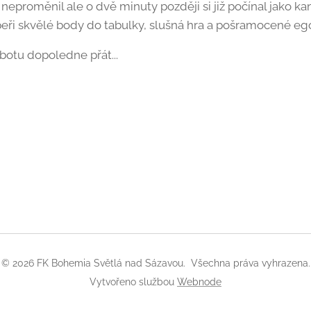
neproměnil ale o dvě minuty později si již počínal jako ka
peři skvělé body do tabulky, slušná hra a pošramocené eg
obotu dopoledne přát...
© 2026 FK Bohemia Světlá nad Sázavou. Všechna práva vyhrazena.
Vytvořeno službou
Webnode