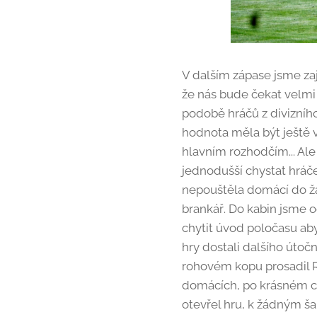
V dalším zápase jsme za
že nás bude čekat velmi 
podobě hráčů z divizního
hodnota měla být ještě 
hlavním rozhodčím... Ale
jednodušší chystat hráče
nepouštěla domácí do žád
brankář. Do kabin jsme o
chytit úvod poločasu ab
hry dostali dalšího útoč
rohovém kopu prosadil R
domácích, po krásném ce
otevřel hru, k žádným ša