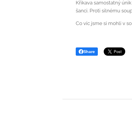
Křikava samostatný únik 
šanci. Proti silnému sou
Co víc jsme si mohli v s
Share