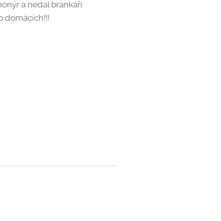
nonýr a nedal brankáři
o domácích!!!