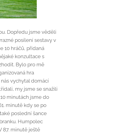
vou. Dopředu jsme věděli
razné posílení sestavy v
e 10 hráčů, přidaná
nějaké konzultace s
zhodit. Bylo pro mě
rganizovaná hra
y nás vychytal domácí
ídali, my jsme se snažili
o 10 minutách jsme do
 61. minutě kdy se po
také poslední šance
l branku. Humpolec
V 87. minutě ještě