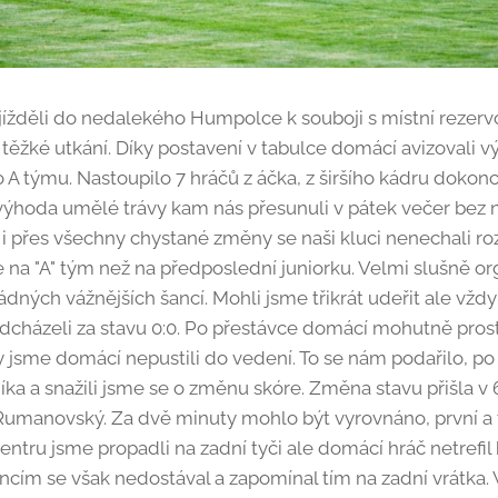
jížděli do nedalekého Humpolce k souboji s místní rezer
těžké utkání. Díky postavení v tabulce domácí avizovali vý
 A týmu. Nastoupilo 7 hráčů z áčka, z širšího kádru dokonc
výhoda umělé trávy kam nás přesunuli v pátek večer bez 
 i přes všechny chystané změny se naši kluci nenechali ro
 na "A" tým než na předposlední juniorku. Velmi slušně o
ných vážnějších šancí. Mohli jsme třikrát udeřit ale vžd
dcházeli za stavu 0:0. Po přestávce domácí mohutně prostř
y jsme domácí nepustili do vedení. To se nám podařilo, p
níka a snažili jsme se o změnu skóre. Změna stavu přišla v
umanovský. Za dvě minuty mohlo být vyrovnáno, první a 
ntru jsme propadli na zadní tyči ale domácí hráč netrefi
ncím se však nedostával a zapomínal tím na zadní vrátka. 