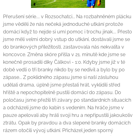
Přerušení série.... v Rozsochatci... Na rozbahněném plácku
jsme věděli že nás nečeká jednoduché utkání protože
domácí když to nejde si umí pomoc i trochu jinak.... Přesto
jsme měli velmi dobrý vstup do utkání, dostávali jsme se
do brankových příležitostí, zastavovala nás nekvalita v
koncovce. Změna skóre přišla v 21. minutě kde jsme se
konečně prosadili díky Čálkovi - 1:0. Kdyby jsme již v té
době vedli o tři branky nikdo by se nedivil a bylo by po
zápase... Z poklidného zápasu jsme si naší zásluhou
udělali drama, úplně jsme přestali hrát, vyklidili střed
hřiště a nepochopitelně pustili domácí do zápasu. Do
poločasu jsme přežili tři závary po standardních situacích
a odcházeli jsme do kabin s vedením. Na hráče jsme v
pauze apelovali aby hráli svoji hru a nepřipustili jakoukoliv
ztrátu. Opak by pravdou a dva slepené branky domácích
rázem otočili vývoj utkání. Přicházel jeden sporný