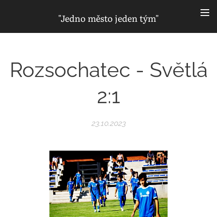
"Jedno město jeden tým"
Rozsochatec - Světlá
2:1
23.10.2023