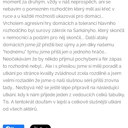
moment za druhým, vždy v náš neprospěch, ani se
nebavím o pomezním rozhodčím který měl asi křeč v
ruce a u každé možnosti ukazoval pro domácí....
Vrcholem agresivní hry domácích a toleranci hlavního
rozhodčího byl surový zákrok na Sarkányho, který skončil
v nemocnici a podzim pro něj skončil.... Další ataky
domácích jsme již přežili bez újmy a jen díky našemu
"hodnému" týmu jsme přišli jen o jednoho hráče...
Neočekávám že by někdo přijmul pochybení a fér zápas
to rozhodně nebyl... Ale i s přesilou jsme si měli poradit a
utkání po stránce kvality zvládnout zcela rozdílně a jsem
velmi rozladěn že jsme o naší slušnou sérii přišli zrovna
tady... Nezbývá něž se ještě lépe připravit na následující
utkání, kdy k nám přijede jeden z vedoucích celků tabulky,
Tis. A tentokrát doufám v lepší a celkově slušnější utkání
od všech aktérů.